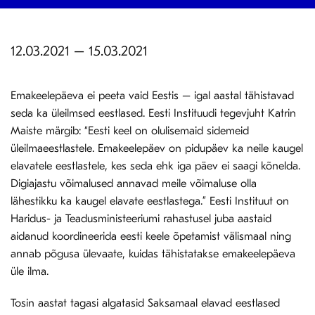
12.03.2021 – 15.03.2021
Emakeelepäeva ei peeta vaid Eestis – igal aastal tähistavad
seda ka üleilmsed eestlased. Eesti Instituudi tegevjuht Katrin
Maiste märgib: “Eesti keel on olulisemaid sidemeid
üleilmaeestlastele. Emakeelepäev on pidupäev ka neile kaugel
elavatele eestlastele, kes seda ehk iga päev ei saagi kõnelda.
Digiajastu võimalused annavad meile võimaluse olla
lähestikku ka kaugel elavate eestlastega.” Eesti Instituut on
Haridus- ja Teadusministeeriumi rahastusel juba aastaid
aidanud koordineerida eesti keele õpetamist välismaal ning
annab põgusa ülevaate, kuidas tähistatakse emakeelepäeva
üle ilma.
Tosin aastat tagasi algatasid Saksamaal elavad eestlased