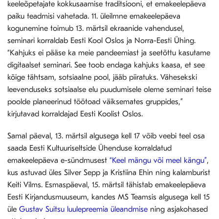
keeleõpetajate kokkusaamise traditsiooni, et emakeelepäeva
paiku teadmisi vahetada. 11. üleilmne emakeelepäeva
kogunemine toimub 13. märtsil ekraanide vahendusel,
seminari korraldab Eesti Kool Oslos ja Norra-Eesti Ühing.
“Kahjuks ei pääse ka meie pandeemiast ja seetõttu kasutame
digitaalset seminari. See toob endaga kahjuks kaasa, et see
kõige tähtsam, sotsiaalne pool, jääb piiratuks. Vähesekski
leevenduseks sotsiaalse elu puudumisele oleme seminari teise
poolde planeerinud töötoad väiksemates gruppides,”
kirjutavad korraldajad Eesti Koolist Oslos.
Samal päeval, 13. märtsil algusega kell 17 võib veebi teel osa
saada Eesti Kultuuriseltside Ühenduse korraldatud
emakeelepäeva e-sündmusest
“Keel mängu või meel kängu”
,
kus astuvad üles Silver Sepp ja Kristiina Ehin ning kalamburist
Keiti Vilms. Esmaspäeval, 15. märtsil tähistab emakeelepäeva
Eesti Kirjandusmuuseum, kandes MS Teamsis algusega kell 15
üle
Gustav Suitsu luulepreemia üleandmise
ning asjakohased