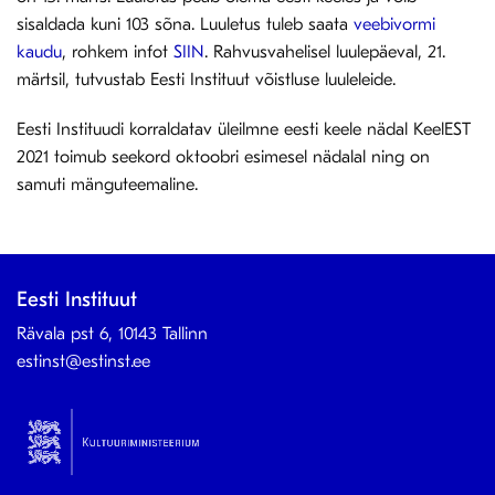
sisaldada kuni 103 sõna. Luuletus tuleb saata
veebivormi
kaudu
, rohkem infot
SIIN
. Rahvusvahelisel luulepäeval, 21.
märtsil, tutvustab Eesti Instituut võistluse luuleleide.
Eesti Instituudi korraldatav üleilmne eesti keele nädal KeelEST
2021 toimub seekord oktoobri esimesel nädalal ning on
samuti mänguteemaline.
Eesti Instituut
Rävala pst 6, 10143 Tallinn
estinst@estinst.ee