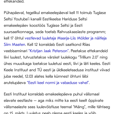
ettekanded.
Pühapäeval, tegelikul emakeelepäeval kell 11 toimub Tuglase
Seltsi Youtube’i kanalil Eestikeelse Hariduse Seltsi
emakeelepäev koostöös Tuglase Seltsi ja Eesti
suursaatkonnaga, seda toetab Rahvuskaaslaste programm;
kell 17 õhtul
vestlevad luuletaja Maarja-Liis Mölder ja näitleja
Siim Maaten
. Kell 12 korraldab Eesti saatkond Riias
veebiseminari
“Kristjan Jaak Peterson”
. Peetakse ettekandeid
liivi luulest, tutvustatakse värsket luulekogu “Trillium 2.0” ning
ühes muusikaga loetakse luuletusi eesti, liivi ja läti keeles. Eesti
Keele Instituut and TÜ eesti ja üldkeeleteaduse instituut viivad
juba reedel, 12.03 alates kella kümnest õhtuni läbi
arutelupäeva
“Eesti keel normi ja vabaduse vahel”
.
Eesti Instituut korraldab emakeelepäeva puhul välismaal
elavate eestlaste – aga miks mitte ka eesti keelt õppivate
välismaalaste seas luulevõistluse teemal “Mäng”, mille tähtaeg
on 15. märts. Luuletus peab olema eesti keeles ja võib